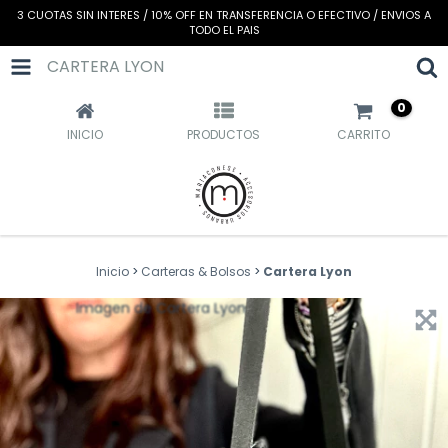
3 CUOTAS SIN INTERES / 10% OFF EN TRANSFERENCIA O EFECTIVO / ENVIOS A
TODO EL PAIS
CARTERA LYON
0
INICIO
PRODUCTOS
CARRITO
Inicio
>
Carteras & Bolsos
>
Cartera Lyon