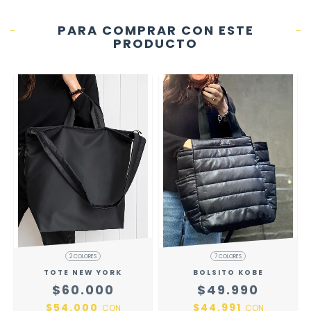
PARA COMPRAR CON ESTE
PRODUCTO
2 COLORES
7 COLORES
TOTE NEW YORK
BOLSITO KOBE
$60.000
$49.990
$54.000
$44.991
A
CON
CON