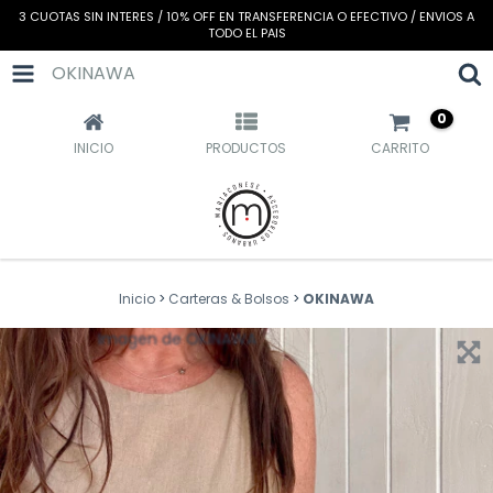
3 CUOTAS SIN INTERES / 10% OFF EN TRANSFERENCIA O EFECTIVO / ENVIOS A
TODO EL PAIS
OKINAWA
0
INICIO
PRODUCTOS
CARRITO
Inicio
>
Carteras & Bolsos
>
OKINAWA