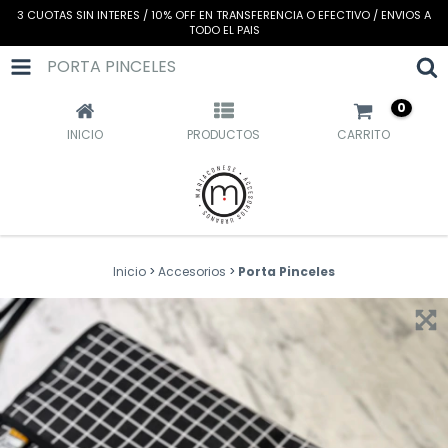
3 CUOTAS SIN INTERES / 10% OFF EN TRANSFERENCIA O EFECTIVO / ENVIOS A
TODO EL PAIS
PORTA PINCELES
0
INICIO
PRODUCTOS
CARRITO
Inicio
>
Accesorios
>
Porta Pinceles