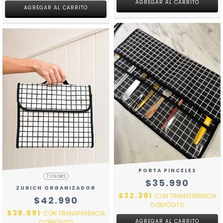
AGREGAR AL CARRITO
AGREGAR AL CARRITO
PORTA PINCELES
7 COLORES
$35.990
ZURICH ORGANIZADOR
$32.391
CON
TRANSFERENCIA
$42.990
O DEPÓSITO
$38.691
CON
TRANSFERENCIA
AGREGAR AL CARRITO
O DEPÓSITO