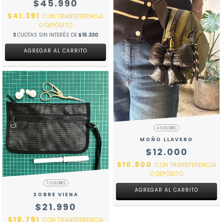
$45.990
$41.391
CON
TRANSFERENCIA
O DEPÓSITO
3
CUOTAS SIN INTERÉS DE
$15.330
AGREGAR AL CARRITO
4 COLORES
MOÑO LLAVERO
$12.000
$10.800
CON
TRANSFERENCIA
O DEPÓSITO
7 COLORES
AGREGAR AL CARRITO
SOBRE VIENA
$21.990
$19.791
CON
TRANSFERENCIA