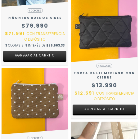
4 COLORES
RIÑONERA BUENOS AIRES
$79.990
$71.991
CON
TRANSFERENCIA
O DEPÓSITO
3
CUOTAS SIN INTERÉS DE
$26.663,33
AGREGAR AL CARRITO
4 COLORES
PORTA MULTI MEDIANO CON
CIERRE
$13.990
$12.591
CON
TRANSFERENCIA
O DEPÓSITO
AGREGAR AL CARRITO
3 COLORES