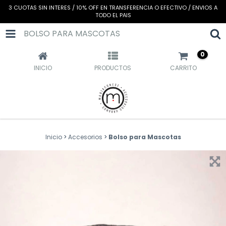
3 CUOTAS SIN INTERES / 10% OFF EN TRANSFERENCIA O EFECTIVO / ENVIOS A
TODO EL PAIS
BOLSO PARA MASCOTAS
0
INICIO
PRODUCTOS
CARRITO
Inicio
>
Accesorios
>
Bolso para Mascotas