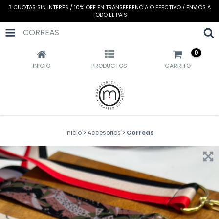
3 CUOTAS SIN INTERES / 10% OFF EN TRANSFERENCIA O EFECTIVO / ENVIOS A
TODO EL PAIS
CORREAS
0
INICIO
PRODUCTOS
CARRITO
Inicio
>
Accesorios
>
Correas