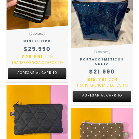
9 COLORES
MINI ZURICH
$29.990
4 COLORES
$26.991
CON
PORTACOSMETICOS
TRANSFERENCIA O DEPÓSITO
CRETA
$21.990
AGREGAR AL CARRITO
$19.791
CON
TRANSFERENCIA O DEPÓSITO
AGREGAR AL CARRITO