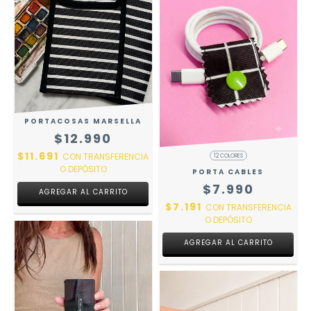
PORTACOSAS MARSELLA
$12.990
$11.691
CON
TRANSFERENCIA
12 COLORES
O DEPÓSITO
PORTA CABLES
$7.990
AGREGAR AL CARRITO
$7.191
CON
TRANSFERENCIA
O DEPÓSITO
AGREGAR AL CARRITO