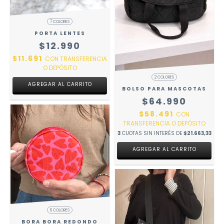
7 COLORES
PORTA LENTES
$12.990
$11.691
CON
TRANSFERENCIA
O DEPÓSITO
2 COLORES
AGREGAR AL CARRITO
BOLSO PARA MASCOTAS
$64.990
$58.491
CON
TRANSFERENCIA O DEPÓSITO
3
CUOTAS SIN INTERÉS DE
$21.663,33
AGREGAR AL CARRITO
6 COLORES
BORA BORA REDONDO