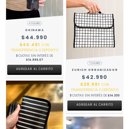
4 COLORES
OKINAWA
$44.990
$40.491
CON
TRANSFERENCIA O DEPÓSITO
3
CUOTAS SIN INTERÉS DE
$14.996,67
7 COLORES
AGREGAR AL CARRITO
ZURICH ORGANIZADOR
$42.990
$38.691
CON
TRANSFERENCIA O DEPÓSITO
3
CUOTAS SIN INTERÉS DE
$14.330
AGREGAR AL CARRITO