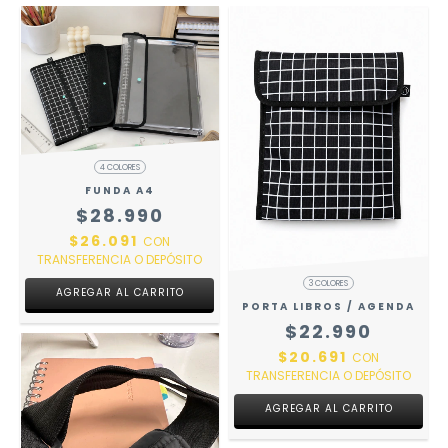
4 COLORES
FUNDA A4
$28.990
$26.091
CON
TRANSFERENCIA O DEPÓSITO
3 COLORES
AGREGAR AL CARRITO
PORTA LIBROS / AGENDA
$22.990
$20.691
CON
TRANSFERENCIA O DEPÓSITO
AGREGAR AL CARRITO