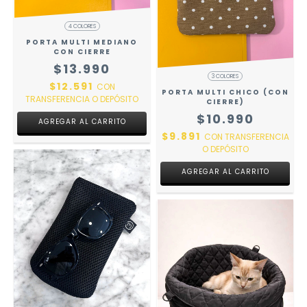
4 COLORES
PORTA MULTI MEDIANO
CON CIERRE
$13.990
3 COLORES
$12.591
CON
PORTA MULTI CHICO (CON
TRANSFERENCIA O DEPÓSITO
CIERRE)
$10.990
AGREGAR AL CARRITO
$9.891
CON
TRANSFERENCIA
O DEPÓSITO
AGREGAR AL CARRITO