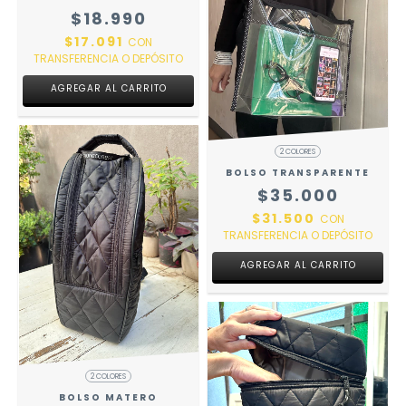
$18.990
$17.091
CON
TRANSFERENCIA O DEPÓSITO
AGREGAR AL CARRITO
2 COLORES
BOLSO TRANSPARENTE
$35.000
$31.500
CON
TRANSFERENCIA O DEPÓSITO
AGREGAR AL CARRITO
2 COLORES
BOLSO MATERO